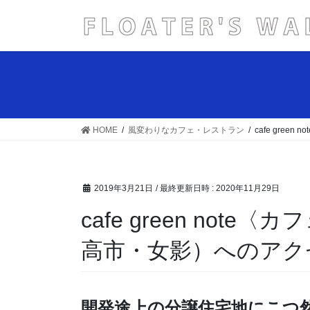
コ
ナ
ン
ビ
テ
ゲ
ン
ー
ツ
シ
へ
ョ
ス
ン
キ
に
HOME
風変わりなカフェ・レストラン
cafe gr
ッ
移
プ
動
2019年3月21日
/ 最終更新日時 :
2020年11月29日
cafe green no
高市・女影）へのアク
開発途上の分譲住宅地にこつ