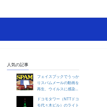
？
人気の記事
フェイスブックでうっか
りスパムメールの動画を
再生、ウイルスに感染...
ドコモタワー（NTTドコ
モ代々木ビル）のライト