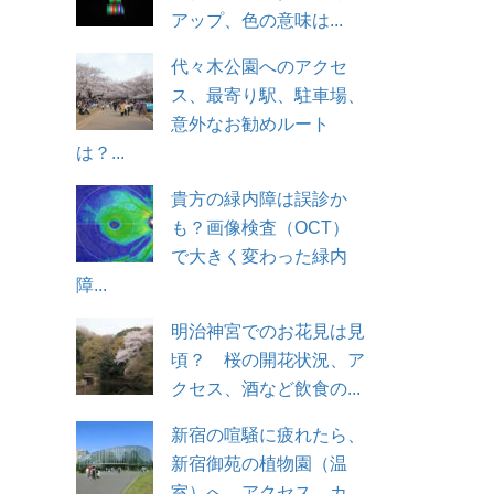
アップ、色の意味は...
代々木公園へのアクセ
ス、最寄り駅、駐車場、
意外なお勧めルート
は？...
貴方の緑内障は誤診か
も？画像検査（OCT）
で大きく変わった緑内
障...
明治神宮でのお花見は見
頃？ 桜の開花状況、ア
クセス、酒など飲食の...
新宿の喧騒に疲れたら、
新宿御苑の植物園（温
室）へ。アクセス、カ