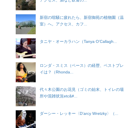
新宿の喧騒に疲れたら、新宿御苑の植物園（温
室）へ。アクセス、カフ...
タニヤ・オーカラハン（Tanya O’Callagh...
ロンダ・スミス（ベース）の経歴、ベストプレ
イは？（Rhonda...
代々木公園のお花見（ゴミの始末、トイレの場
所や混雑状況etc&#...
ダーシー・レッキー〈D’arcy Wretzky〉（...