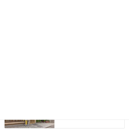
名前
*
メール
*
サイト
西武ぶしニュータウン情報
前の記事
住人が案内する西武ぶしニュータウン
の“食”。レストラン、居酒屋、カフェ
etc…
2018年3月28日