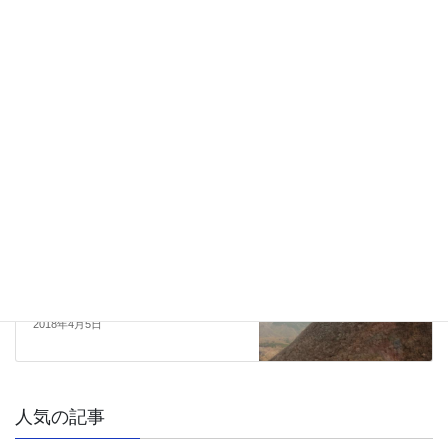
西武ぶしニュータウン情報
前の記事
住人が案内する西武ぶしニュータウンの交
通アクセス。バス、鉄道、道路を検証す
る。
2018年3月31日
こんな所に行ってみたよ
次の記事
箱根初心者にオススメ！小田急フリーパス
で巡る、日帰り周遊コース。
2018年4月5日
人気の記事