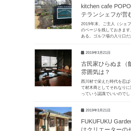
kitchen caf
テランシェフが営
2019年末、ご主人（シ
のページを残しておきます
ある。ゴルフ場の入り口だが
2019年3月21日
古民家ひらぬま（
雰囲気は？
西川材で栄えた時代を忍ば
て材木商としてそれなりに
っていう認識でいいのでしょ
2019年3月21日
FUKUFUKU G
はクリエーターの