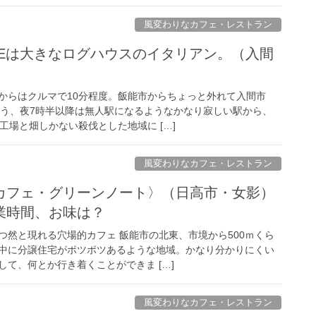
風変わりなカフェ・レストラン
CAREは大きなログハウスのイタリアン。（入間
からはクルマで10分程度。飯能市からちょっと外れて入間市
いう、夜7時半以降は無人駅になるようなかなり寂しい駅から、
工場と畑しかない殺伐とした地域に […]
風変わりなカフェ・レストラン
 note〈カフェ・グリーンノート〉（日高市・女影）
業時間、お味は？
つ然と現れる穴場的カフェ 飯能市の北東、市境から500ｍくら
中に分譲住宅がポツポツあるような地域。かなり分かりにくい
て、何とか行き着くことができま […]
風変わりなカフェ・レストラン