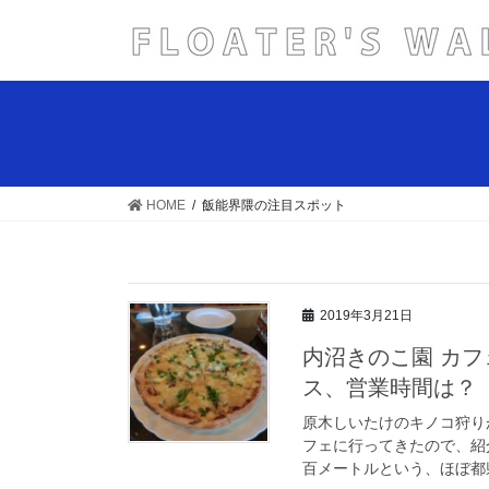
コ
ナ
ン
ビ
テ
ゲ
ン
ー
ツ
シ
へ
ョ
ス
ン
キ
に
HOME
飯能界隈の注目スポット
ッ
移
プ
動
2019年3月21日
内沼きのこ園 カ
ス、営業時間は？
原木しいたけのキノコ狩り
フェに行ってきたので、紹
百メートルという、ほぼ都県