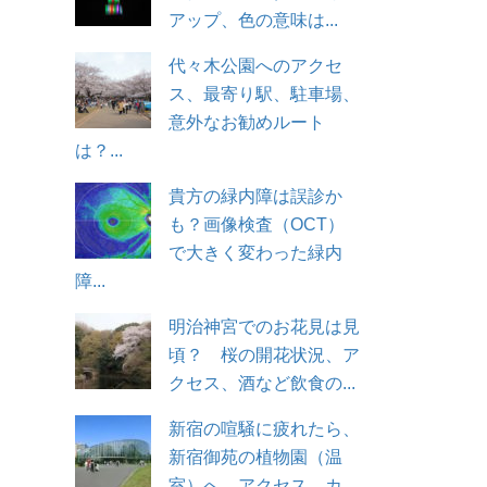
アップ、色の意味は...
代々木公園へのアクセ
ス、最寄り駅、駐車場、
意外なお勧めルート
は？...
貴方の緑内障は誤診か
も？画像検査（OCT）
で大きく変わった緑内
障...
明治神宮でのお花見は見
頃？ 桜の開花状況、ア
クセス、酒など飲食の...
新宿の喧騒に疲れたら、
新宿御苑の植物園（温
室）へ。アクセス、カ