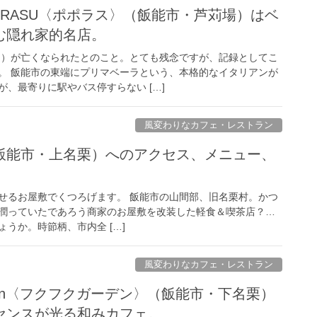
e POPORASU〈ポポラス〉（飯能市・芦苅場）はベ
む隠れ家的名店。
ェフ）が亡くなられたとのこと。とても残念ですが、記録としてこ
。 飯能市の東端にプリマベーラという、本格的なイタリアンが
、最寄りに駅やバス停すらない […]
風変わりなカフェ・レストラン
飯能市・上名栗）へのアクセス、メニュー、
せるお屋敷でくつろげます。 飯能市の山間部、旧名栗村。かつ
潤っていたであろう商家のお屋敷を改装した軽食＆喫茶店？…
うか。時節柄、市内全 […]
風変わりなカフェ・レストラン
arden〈フクフクガーデン〉（飯能市・下名栗）
センスが光る和みカフェ。