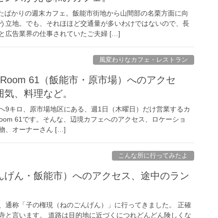
ンしたばかりの週末カフェ。飯能市街地から山間部の名栗方面に向
う立地。でも、それほほど交通量が多いわけではないので、長
広告業界の仕事されていたご夫婦 […]
風変わりなカフェ・レストラン
ving Room 61（飯能市・原市場）へのアクセ
囲気、料理など。
へ9キロ、原市場地区にある、週1日（木曜日）だけ営業するカ
ng Room 61です。そんな、辺境カフェへのアクセス、ロケーショ
、オーナーさん […]
こんな所に行ってみたよ
んげん・飯能市）へのアクセス、途中のラン
。
、通称「子の権現（ねのごんげん）」に行ってきました。 正確
寺と言います。 道路は目的地に近づくにつれどんどん険しくな