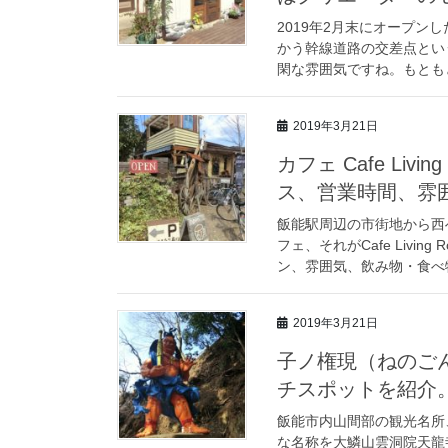
2019年2月末にオープ
かう幹線道路の交差点とい
閑な雰囲気ですね。もともと
2019年3月21日
カフェ Cafe Li
ス、営業時間、雰
飯能駅周辺の市街地から西
フェ、それがCafe Livi
ン、雰囲気、飲み物・食べ物
2019年3月21日
子ノ権現（ねのご
チスポットを紹介
飯能市内山間部の観光名所
な名称を大鱗山雲洞院天龍