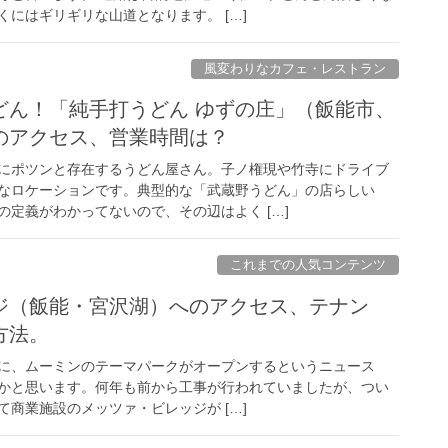
にはギリギリな山道となります。 […]
風変わりなカフェ・レストラン
どん！「純手打うどん ゆずの庄」（飯能市、
のアクセス、営業時間は？
にポツンと存在するうどん屋さん。子ノ権現や竹寺にドライブ
なロケーションです。典型的な「武蔵野うどん」の店らしい
定義がわかってないので、その辺はよく […]
これまでの人気コンテンツ
ジ（飯能・宮沢湖）へのアクセス、テナン
方法。
に、ムーミンのテーマパークがオープンするというニュース
かと思います。何年も前から工事が行われていましたが、つい
して商業施設のメッツァ・ビレッジが […]