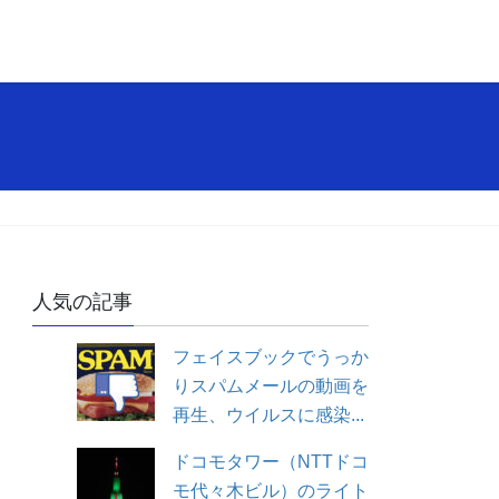
人気の記事
フェイスブックでうっか
りスパムメールの動画を
再生、ウイルスに感染...
ドコモタワー（NTTドコ
モ代々木ビル）のライト