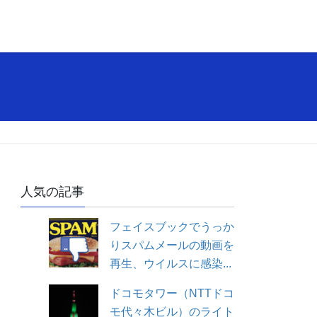
人気の記事
フェイスブックでうっか
りスパムメールの動画を
再生、ウイルスに感染...
ドコモタワー（NTTドコ
モ代々木ビル）のライト