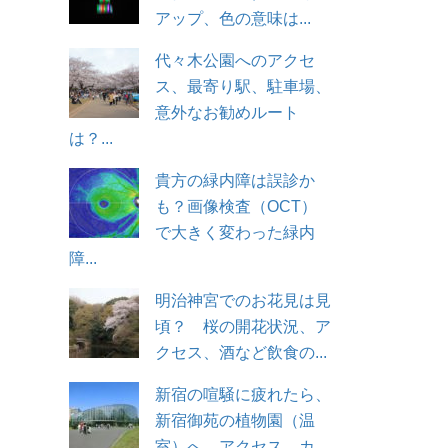
アップ、色の意味は...
代々木公園へのアクセ
ス、最寄り駅、駐車場、
意外なお勧めルート
は？...
貴方の緑内障は誤診か
も？画像検査（OCT）
で大きく変わった緑内
障...
明治神宮でのお花見は見
頃？ 桜の開花状況、ア
クセス、酒など飲食の...
新宿の喧騒に疲れたら、
新宿御苑の植物園（温
室）へ。アクセス、カ