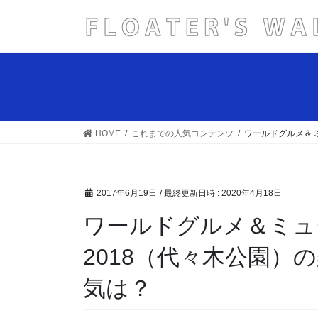
コ
ナ
ン
ビ
テ
ゲ
ン
ー
ツ
シ
へ
ョ
ス
ン
キ
に
HOME
これまでの人気コンテンツ
ワールドグルメ＆ミ
ッ
移
プ
動
2017年6月19日
/ 最終更新日時 :
2020年4月18日
ワールドグルメ＆ミュ
2018（代々木公園）
気は？