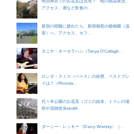
明治神宮でのお花見は見頃？ 桜の開花状況、
アクセス、酒など飲食の...
新宿の喧騒に疲れたら、新宿御苑の植物園（温
室）へ。アクセス、カフ...
タニヤ・オーカラハン（Tanya O’Callagh...
ロンダ・スミス（ベース）の経歴、ベストプレ
イは？（Rhonda...
代々木公園のお花見（ゴミの始末、トイレの場
所や混雑状況etc&#...
ダーシー・レッキー〈D’arcy Wretzky〉（...