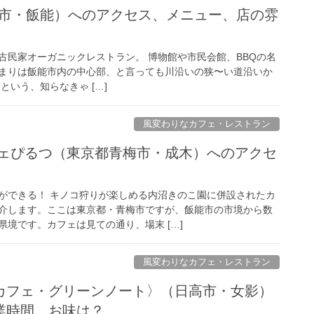
飯能市・飯能）へのアクセス、メニュー、店の雰
古民家オーガニックレストラン。 博物館や市民会館、BBQの名
まりは飯能市内の中心部、と言っても川沿いの狭〜い道沿いか
という、知らなきゃ […]
風変わりなカフェ・レストラン
フェぴるつ（東京都青梅市・成木）へのアクセ
ができる！ キノコ狩りが楽しめる内沼きのこ園に併設されたカ
介します。ここは東京都・青梅市ですが、飯能市の市境から数
境です。カフェは見ての通り、場末 […]
風変わりなカフェ・レストラン
 note〈カフェ・グリーンノート〉（日高市・女影）
業時間、お味は？