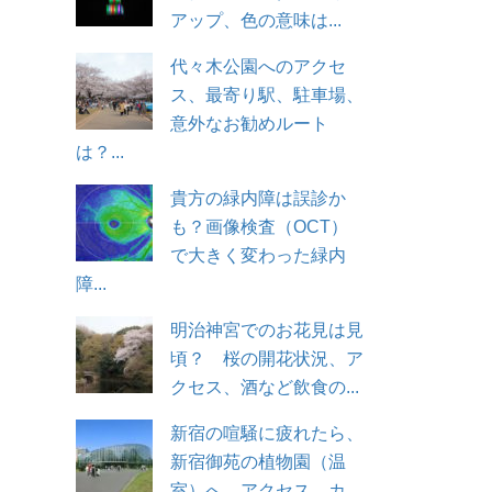
アップ、色の意味は...
代々木公園へのアクセ
ス、最寄り駅、駐車場、
意外なお勧めルート
は？...
貴方の緑内障は誤診か
も？画像検査（OCT）
で大きく変わった緑内
障...
明治神宮でのお花見は見
頃？ 桜の開花状況、ア
クセス、酒など飲食の...
新宿の喧騒に疲れたら、
新宿御苑の植物園（温
室）へ。アクセス、カ