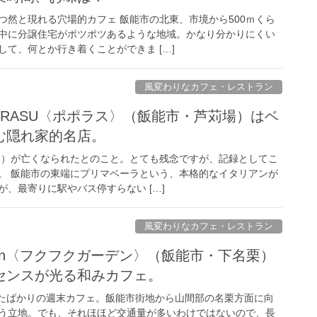
つ然と現れる穴場的カフェ 飯能市の北東、市境から500ｍくら
中に分譲住宅がポツポツあるような地域。かなり分かりにくい
て、何とか行き着くことができま […]
風変わりなカフェ・レストラン
e POPORASU〈ポポラス〉（飯能市・芦苅場）はベ
む隠れ家的名店。
ェフ）が亡くなられたとのこと。とても残念ですが、記録としてこ
。 飯能市の東端にプリマベーラという、本格的なイタリアンが
、最寄りに駅やバス停すらない […]
風変わりなカフェ・レストラン
arden〈フクフクガーデン〉（飯能市・下名栗）
センスが光る和みカフェ。
ンしたばかりの週末カフェ。飯能市街地から山間部の名栗方面に向
う立地。でも、それほほど交通量が多いわけではないので、長