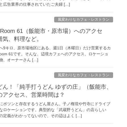
広告業界の仕事されていたご夫婦 […]
風変わりなカフェ・レストラン
ving Room 61（飯能市・原市場）へのアクセ
囲気、料理など。
へ9キロ、原市場地区にある、週1日（木曜日）だけ営業するカ
ng Room 61です。そんな、辺境カフェへのアクセス、ロケーショ
、オーナーさん […]
風変わりなカフェ・レストラン
どん！「純手打うどん ゆずの庄」（飯能市、
のアクセス、営業時間は？
にポツンと存在するうどん屋さん。子ノ権現や竹寺にドライブ
なロケーションです。典型的な「武蔵野うどん」の店らしい
定義がわかってないので、その辺はよく […]