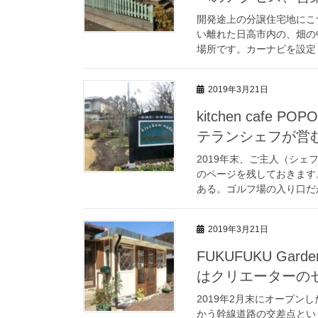
開発途上の分譲住宅地にこ
い離れた日高市内の、畑の
場所です。カーナビを設定し
2019年3月21日
kitchen caf
テランシェフが営
2019年末、ご主人（シ
のページを残しておきます
ある。ゴルフ場の入り口だが
2019年3月21日
FUKUFUKU G
はクリエーターの
2019年2月末にオープ
かう幹線道路の交差点とい