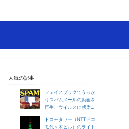
人気の記事
フェイスブックでうっか
りスパムメールの動画を
再生、ウイルスに感染...
ドコモタワー（NTTドコ
モ代々木ビル）のライト