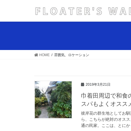
コ
ナ
ン
ビ
テ
ゲ
ン
ー
ツ
シ
へ
ョ
ス
ン
キ
に
HOME
雰囲気、ロケーション
ッ
移
プ
動
2019年3月21日
巾着田周辺で和食
スパもよくオスス
彼岸花の群生地としてお馴
ら、こちらが絶対のオスス
通の民家。ここは、とにかく