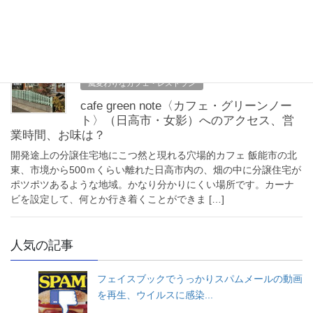
きのこ園に併設されたカフェに行ってきたので、紹介します。こ
こは東京都・青梅市ですが、飯能市の市境から数百メートルとい
う、ほぼ都県境です。カフェは見ての通り、場末 […]
2019年3月21日
風変わりなカフェ・レストラン
cafe green note〈カフェ・グリーンノー
ト〉（日高市・女影）へのアクセス、営
業時間、お味は？
開発途上の分譲住宅地にこつ然と現れる穴場的カフェ 飯能市の北
東、市境から500ｍくらい離れた日高市内の、畑の中に分譲住宅が
ポツポツあるような地域。かなり分かりにくい場所です。カーナ
ビを設定して、何とか行き着くことができま […]
人気の記事
フェイスブックでうっかりスパムメールの動画
を再生、ウイルスに感染...