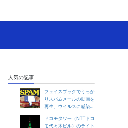
人気の記事
フェイスブックでうっか
りスパムメールの動画を
再生、ウイルスに感染...
ドコモタワー（NTTドコ
モ代々木ビル）のライト