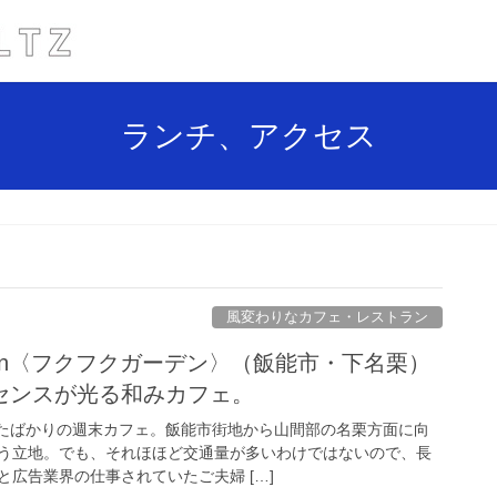
ランチ、アクセス
風変わりなカフェ・レストラン
arden〈フクフクガーデン〉（飯能市・下名栗）
センスが光る和みカフェ。
ンしたばかりの週末カフェ。飯能市街地から山間部の名栗方面に向
う立地。でも、それほほど交通量が多いわけではないので、長
広告業界の仕事されていたご夫婦 […]