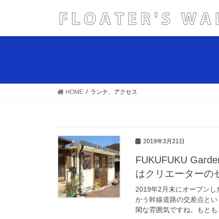
コ
ナ
ン
ビ
テ
ゲ
ン
ー
ツ
シ
へ
ョ
ス
ン
キ
に
HOME
ランチ、アクセス
ッ
移
プ
動
2019年3月21日
FUKUFUKU G
はクリエーターの
2019年2月末にオープ
かう幹線道路の交差点とい
閑な雰囲気ですね。もともと