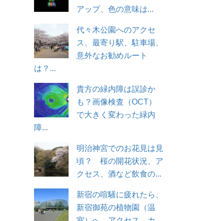
アップ、色の意味は...
代々木公園へのアクセ
ス、最寄り駅、駐車場、
意外なお勧めルート
は？...
貴方の緑内障は誤診か
も？画像検査（OCT）
で大きく変わった緑内
障...
明治神宮でのお花見は見
頃？ 桜の開花状況、ア
クセス、酒など飲食の...
新宿の喧騒に疲れたら、
新宿御苑の植物園（温
室）へ。アクセス、カ