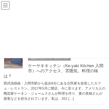
コ
ナ
ン
ビ
テ
ゲ
ン
ー
アメリカ人
ツ
シ
へ
ョ
ス
ン
HOME
アメリカ人
キ
に
ッ
移
プ
動
2020年4月19日
風変わりなカフェ・レストラン
ケーヤキキッチン（Ke-yaki Kitchen 入間
市）へのアクセス、雰囲気、料理の味
は？
西武池袋線・入間市駅から徒歩8分にある古民家を改装したカフ
ェ・レストラン。2017年5月に開店、今に至ります。アメリカ人の
陶芸家ケーネン・ジェームスさんが料理を作り、妻の美穂さんが
接客などを担当されています。私は、201 […]