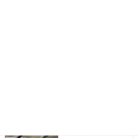
でも報じられたが、リックが参加しているアルバムが発売停止や
回収になった記憶はない。
Facebook
twitter
Hatena
LINE
Pocket
音楽関係のネタはココ！
カテゴリー
TOWER OF POWER
シンガー
タグ
タワー・オブ・パワー
ファンク
お花見速報＆便利情報
前の記事
代々木公園の花見、開花状況（速報）
2019年3月20日の様子は？
2019年3月20日