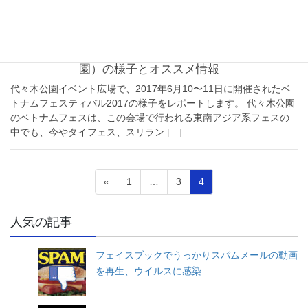
2017年6月13日
代々木公園のイベント
ベトナムフェスティバル2017（代々木公
園）の様子とオススメ情報
代々木公園イベント広場で、2017年6月10〜11日に開催されたベ
トナムフェスティバル2017の様子をレポートします。 代々木公園
のベトナムフェスは、この会場で行われる東南アジア系フェスの
中でも、今やタイフェス、スリラン […]
投
固
固
固
«
1
…
3
4
定
定
定
稿
ペ
ペ
ペ
人気の記事
ナ
ー
ー
ー
ジ
ジ
ジ
ビ
フェイスブックでうっかりスパムメールの動画
ゲ
を再生、ウイルスに感染...
ー