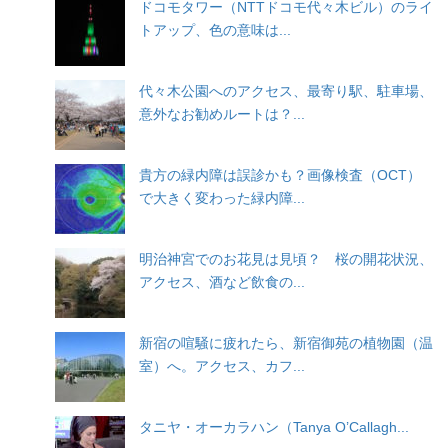
ドコモタワー（NTTドコモ代々木ビル）のライ
シ
トアップ、色の意味は...
ョ
ン
代々木公園へのアクセス、最寄り駅、駐車場、
意外なお勧めルートは？...
貴方の緑内障は誤診かも？画像検査（OCT）
で大きく変わった緑内障...
明治神宮でのお花見は見頃？ 桜の開花状況、
アクセス、酒など飲食の...
新宿の喧騒に疲れたら、新宿御苑の植物園（温
室）へ。アクセス、カフ...
タニヤ・オーカラハン（Tanya O’Callagh...