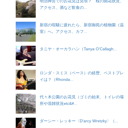
明治神宮でのお花見は見頃？ 桜の開花状況、
アクセス、酒など飲食の...
新宿の喧騒に疲れたら、新宿御苑の植物園（温
室）へ。アクセス、カフ...
タニヤ・オーカラハン（Tanya O’Callagh...
ロンダ・スミス（ベース）の経歴、ベストプレ
イは？（Rhonda...
代々木公園のお花見（ゴミの始末、トイレの場
所や混雑状況etc&#...
ダーシー・レッキー〈D’arcy Wretzky〉（...