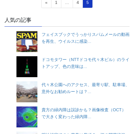
投
固
固
固
«
1
…
4
5
定
定
定
稿
ペ
ペ
ペ
人気の記事
ナ
ー
ー
ー
ジ
ジ
ジ
ビ
フェイスブックでうっかりスパムメールの動画
ゲ
を再生、ウイルスに感染...
ー
ドコモタワー（NTTドコモ代々木ビル）のライ
シ
トアップ、色の意味は...
ョ
ン
代々木公園へのアクセス、最寄り駅、駐車場、
意外なお勧めルートは？...
貴方の緑内障は誤診かも？画像検査（OCT）
で大きく変わった緑内障...