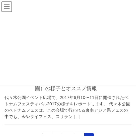
コ
ナ
ン
ビ
テ
ゲ
ン
ー
ロケーション
ツ
シ
へ
ョ
ス
ン
HOME
ロケーション
キ
に
ッ
移
プ
動
2017年6月13日
代々木公園のイベント
ベトナムフェスティバル2017（代々木公
園）の様子とオススメ情報
代々木公園イベント広場で、2017年6月10〜11日に開催されたベ
トナムフェスティバル2017の様子をレポートします。 代々木公園
のベトナムフェスは、この会場で行われる東南アジア系フェスの
中でも、今やタイフェス、スリラン […]