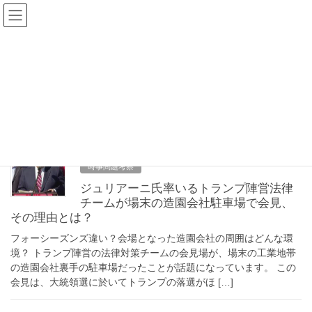
コ
ナ
ン
ビ
テ
ゲ
ン
ー
ジュリアーニ
ツ
シ
へ
ョ
ス
ン
HOME
ジュリアーニ
キ
に
ッ
移
プ
動
2020年11月9日
時事問題考察
ジュリアーニ氏率いるトランプ陣営法律
チームが場末の造園会社駐車場で会見、
その理由とは？
フォーシーズンズ違い？会場となった造園会社の周囲はどんな環
境？ トランプ陣営の法律対策チームの会見場が、場末の工業地帯
の造園会社裏手の駐車場だったことが話題になっています。 この
会見は、大統領選に於いてトランプの落選がほ […]